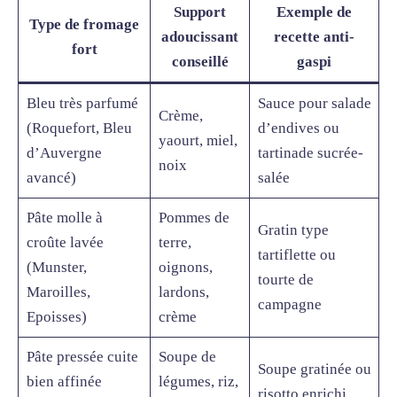
Support
Exemple de
Type de fromage
adoucissant
recette anti-
fort
conseillé
gaspi
Bleu très parfumé
Sauce pour salade
Crème,
(Roquefort, Bleu
d’endives ou
yaourt, miel,
d’Auvergne
tartinade sucrée-
noix
avancé)
salée
Pâte molle à
Pommes de
Gratin type
croûte lavée
terre,
tartiflette ou
(Munster,
oignons,
tourte de
Maroilles,
lardons,
campagne
Epoisses)
crème
Pâte pressée cuite
Soupe de
Soupe gratinée ou
bien affinée
légumes, riz,
risotto enrichi