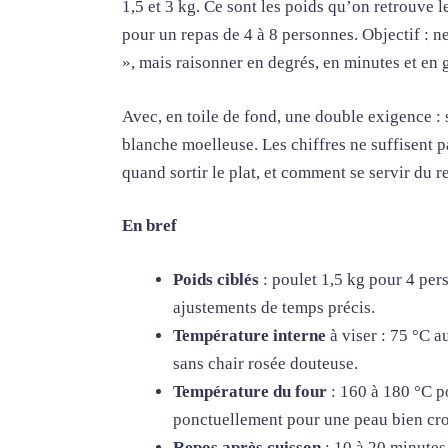
1,5 et 3 kg. Ce sont les poids qu’on retrouve 
pour un repas de 4 à 8 personnes. Objectif : n
», mais raisonner en degrés, en minutes et en 
Avec, en toile de fond, une double exigence : 
blanche moelleuse. Les chiffres ne suffisent p
quand sortir le plat, et comment se servir du 
En bref
Poids ciblés
: poulet 1,5 kg pour 4 per
ajustements de temps précis.
Température interne
à viser : 75 °C a
sans chair rosée douteuse.
Température du four
: 160 à 180 °C p
ponctuellement pour une peau bien crou
Repos après cuisson
: 10 à 20 minutes 