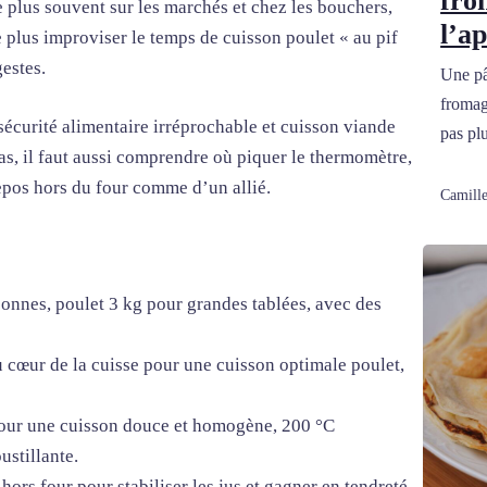
fro
le plus souvent sur les marchés et chez les bouchers,
l’ap
e plus improviser le temps de cuisson poulet « au pif
gestes.
Une pât
fromage
sécurité alimentaire irréprochable et cuisson viande
pas plu
as, il faut aussi comprendre où piquer le thermomètre,
repos hors du four comme d’un allié.
Camille
sonnes, poulet 3 kg pour grandes tablées, avec des
u cœur de la cuisse pour une cuisson optimale poulet,
our une cuisson douce et homogène, 200 °C
stillante.
hors four pour stabiliser les jus et gagner en tendreté.