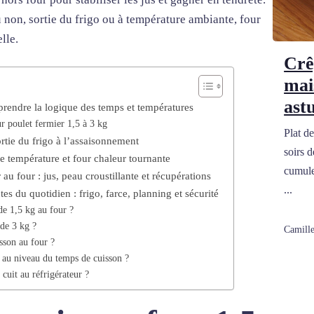
u non, sortie du frigo ou à température ambiante, four
lle.
Crê
mai
ast
prendre la logique des temps et températures
r poulet fermier 1,5 à 3 kg
Plat de
ortie du frigo à l’assaisonnement
soirs 
e température et four chaleur tournante
cumule
au four : jus, peau croustillante et récupérations
...
s du quotidien : frigo, farce, planning et sécurité
de 1,5 kg au four ?
de 3 kg ?
Camille
isson au four ?
r au niveau du temps de cuisson ?
uit au réfrigérateur ?