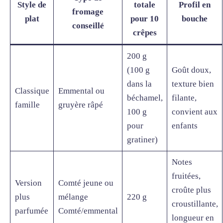
Style de
totale
Profil en
fromage
plat
pour 10
bouche
conseillé
crêpes
200 g
(100 g
Goût doux,
dans la
texture bien
Classique
Emmental ou
béchamel,
filante,
famille
gruyère râpé
100 g
convient aux
pour
enfants
gratiner)
Notes
fruitées,
Version
Comté jeune ou
croûte plus
plus
mélange
220 g
croustillante,
parfumée
Comté/emmental
longueur en