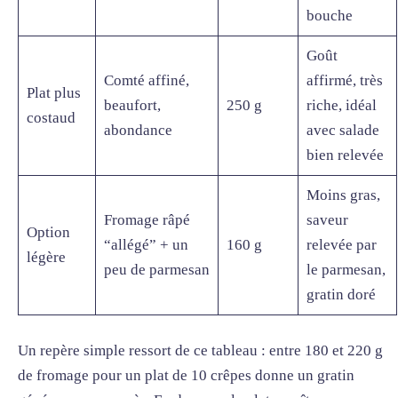
bouche
Goût
Comté affiné,
affirmé, très
Plat plus
beaufort,
250 g
riche, idéal
costaud
abondance
avec salade
bien relevée
Moins gras,
Fromage râpé
saveur
Option
“allégé” + un
160 g
relevée par
légère
peu de parmesan
le parmesan,
gratin doré
Un repère simple ressort de ce tableau : entre 180 et 220 g
de fromage pour un plat de 10 crêpes donne un gratin