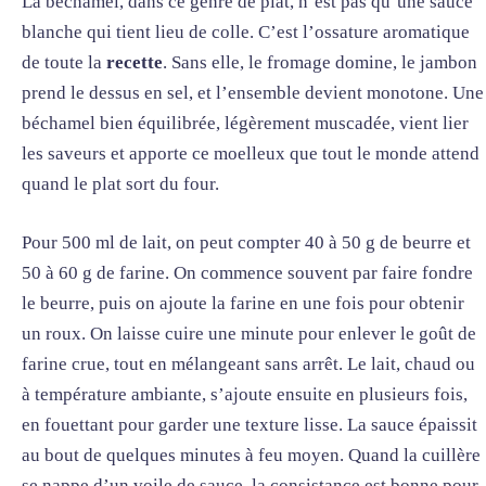
La béchamel, dans ce genre de plat, n’est pas qu’une sauce
blanche qui tient lieu de colle. C’est l’ossature aromatique
de toute la
recette
. Sans elle, le fromage domine, le jambon
prend le dessus en sel, et l’ensemble devient monotone. Une
béchamel bien équilibrée, légèrement muscadée, vient lier
les saveurs et apporte ce moelleux que tout le monde attend
quand le plat sort du four.
Pour 500 ml de lait, on peut compter 40 à 50 g de beurre et
50 à 60 g de farine. On commence souvent par faire fondre
le beurre, puis on ajoute la farine en une fois pour obtenir
un roux. On laisse cuire une minute pour enlever le goût de
farine crue, tout en mélangeant sans arrêt. Le lait, chaud ou
à température ambiante, s’ajoute ensuite en plusieurs fois,
en fouettant pour garder une texture lisse. La sauce épaissit
au bout de quelques minutes à feu moyen. Quand la cuillère
se nappe d’un voile de sauce, la consistance est bonne pour