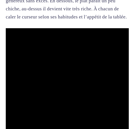
généreux sans excès. En dessous, le plat paraît un peu
chiche, au-dessus il devient vite très riche. À chacun de
caler le curseur selon ses habitudes et l’appétit de la tablée.