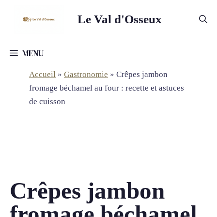
Aller
Le Val d'Osseux
au
contenu
MENU
Accueil
»
Gastronomie
»
Crêpes jambon
fromage béchamel au four : recette et astuces
de cuisson
Crêpes jambon
fromage béchamel