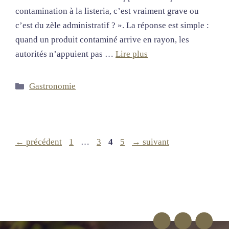
contamination à la listeria, c’est vraiment grave ou
c’est du zèle administratif ? ». La réponse est simple :
quand un produit contaminé arrive en rayon, les
autorités n’appuient pas …
Lire plus
Catégories
Gastronomie
Page
Page
Page
Page
←
précédent
1
…
3
4
5
→
suivant