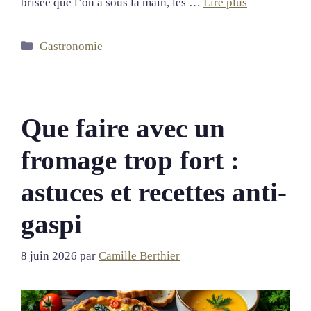
brisée que l’on a sous la main, les …
Lire plus
Catégories
Gastronomie
Que faire avec un
fromage trop fort :
astuces et recettes anti-
gaspi
8 juin 2026
par
Camille Berthier