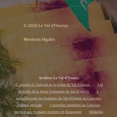
© 2026 Le Val d'Osseux
Mentions légales
Archives Le Val d'Osseux
L'histoire et l'activité de la ferme du Val d'Osseux
·
Les
activités de la ferme fromagère du Val d'Osseux
·
5
médailles pour les fromages du Val d'Osseux au Concours
régional agricole
·
3 nouvelles médailles au Concours
régional des fromages fermiers de Bourgogne
·
Médailles