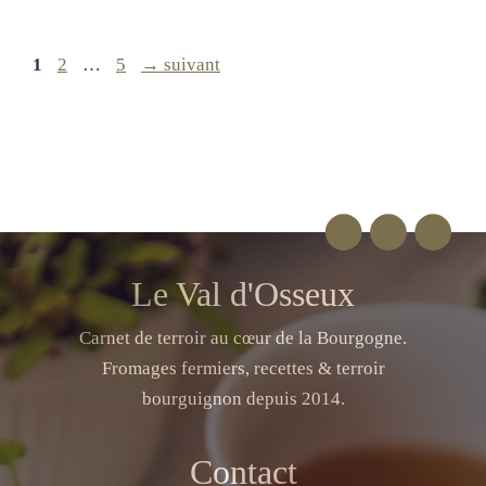
Page
Page
Page
1
2
…
5
→
suivant
Le Val d'Osseux
Carnet de terroir au cœur de la Bourgogne.
Fromages fermiers, recettes & terroir
bourguignon depuis 2014.
Contact