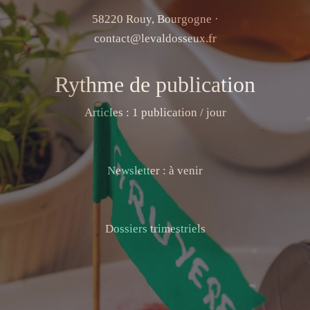
58220 Rouy, Bourgogne ·
contact@levaldosseux.fr
Rythme de publication
Articles : 1 publication / jour
Newsletter : à venir
Dossiers trimestriels